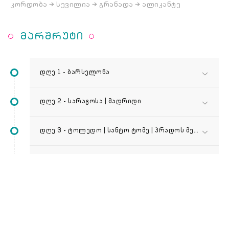
კორდობა → სევილია → გრანადა → ალიკანტე
ᲛᲐᲠᲨᲠᲣᲢᲘ
დღე 1 - ბარსელონა
დღე 2 - სარაგოსა | მადრიდი
დღე 3 - ტოლედო | სანტო ტომე | პრადოს მუზეუმი
დღე 4 - კორდობა | სევილია
დღე 5 - სევილია | გრანადა
დღე 6 - ალჰამბრა | ალიკანტე