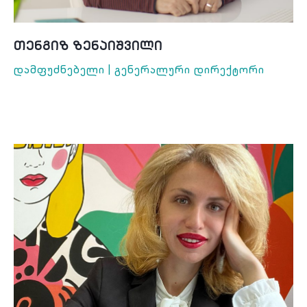
FAQ
კონტაქტი
Თენგიზ Ზენაიშვილი
Დამფუძნებელი | Გენერალური Დირექტორი