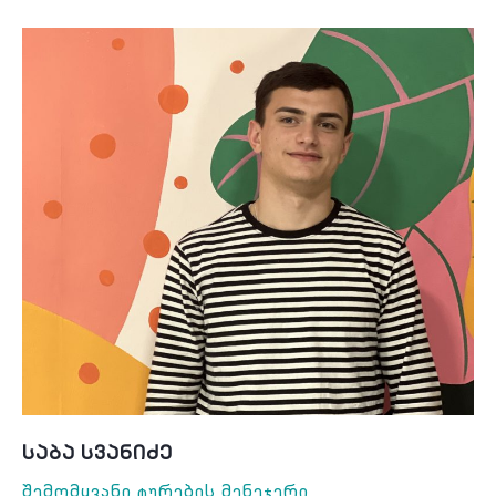
Საბა Სვანიძე
Შემომყვანი Ტურების Მენეჯერი