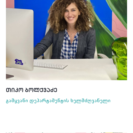
Თიკო Ბოლქვაძე
Გამყვანი Დეპარტამენტის Ხელმძღვანელი