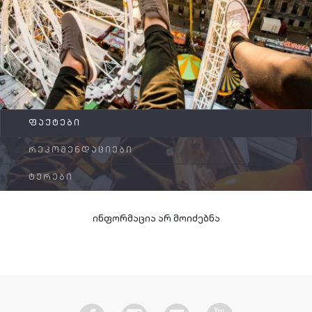
FAQ
კონტაქტი
ᲤᲐᲥᲢᲔᲑᲘ
ᲠᲔᲙᲝᲛᲔᲜᲓᲐᲪᲘᲔᲑᲘ
ᲢᲣᲠᲔᲑᲘ
ინფორმაცია არ მოიძებნა