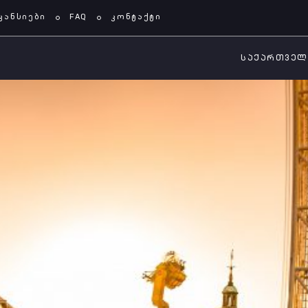
კანსიები
FAQ
კონტაქტი
ᲡᲐᲥᲐᲠᲗᲕᲔ