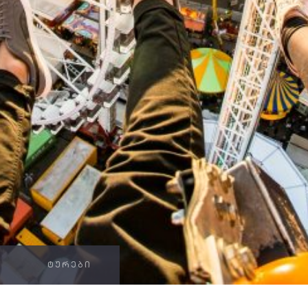
ᲢᲣᲠᲔᲑᲘ