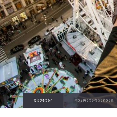
ᲤᲐᲥᲢᲔᲑᲘ
ᲠᲔᲙᲝᲛᲔᲜᲓᲐᲪᲘᲔᲑᲘ