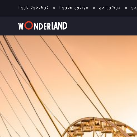
ჩვენ შესახებ
ჩვენი გუნდი
გალერეა
ვა