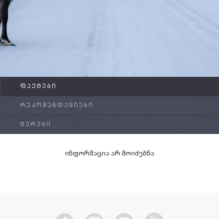
FAQ
კონტაქტი
ᲤᲐᲥᲢᲔᲑᲘ
ᲠᲔᲙᲝᲛᲔᲜᲓᲐᲪᲘᲔᲑᲘ
ᲢᲣᲠᲔᲑᲘ
ინფორმაცია არ მოიძებნა