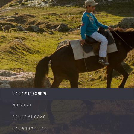
FAQ
კონტაქტი
ᲡᲐᲥᲐᲠᲗᲕᲔᲚᲝ
ᲢᲣᲠᲔᲑᲘ
ᲔᲥᲡᲙᲣᲠᲡᲘᲔᲑᲘ
ᲡᲐᲡᲢᲣᲛᲠᲝᲔᲑᲘ