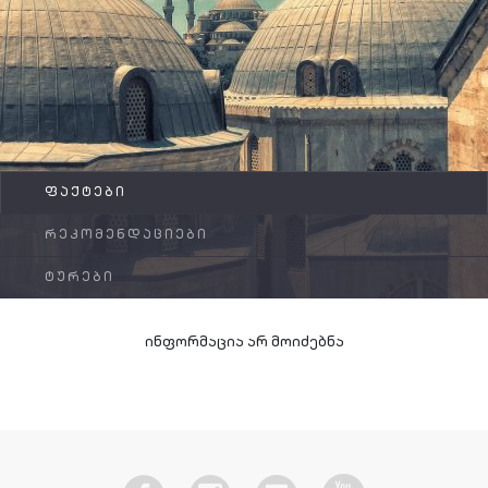
FAQ
კონტაქტი
ᲤᲐᲥᲢᲔᲑᲘ
ᲠᲔᲙᲝᲛᲔᲜᲓᲐᲪᲘᲔᲑᲘ
ᲢᲣᲠᲔᲑᲘ
ინფორმაცია არ მოიძებნა