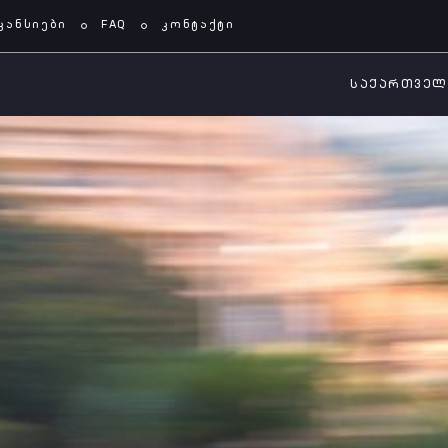
კანსიები
FAQ
კონტაქტი
ᲡᲐᲥᲐᲠᲗᲕᲔ