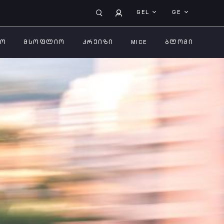
GEL
GE
ᲚᲝ
ᲛᲡᲝᲤᲚᲘᲝ
ᲙᲠᲣᲘᲖᲘ
MICE
ᲑᲚᲝᲒᲘ