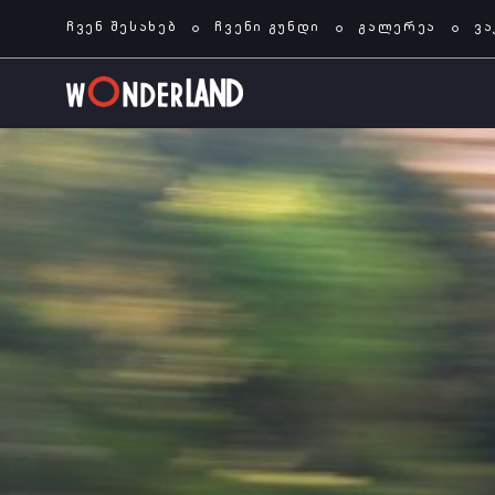
ჩვენ შესახებ
ჩვენი გუნდი
გალერეა
ვა