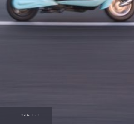
ᲢᲣᲠᲔᲑᲘ