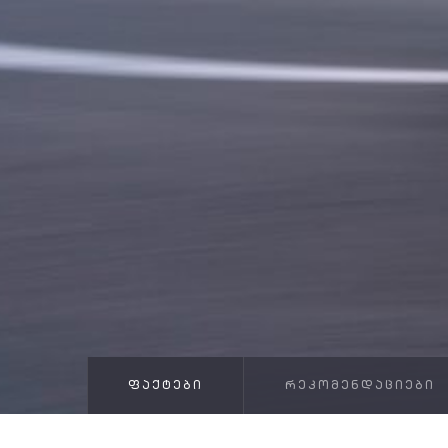
ᲤᲐᲥᲢᲔᲑᲘ
ᲠᲔᲙᲝᲛᲔᲜᲓᲐᲪᲘᲔᲑᲘ