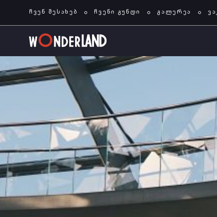
ჩვენ შესახებ
ჩვენი გუნდი
გალერეა
ვა