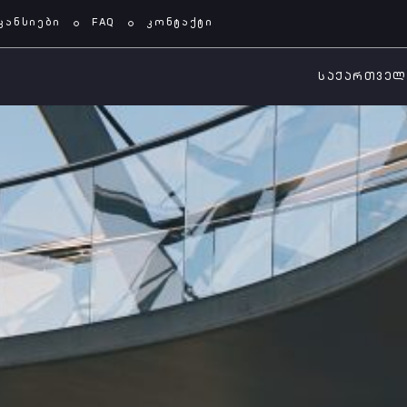
კანსიები
FAQ
კონტაქტი
ᲡᲐᲥᲐᲠᲗᲕᲔ