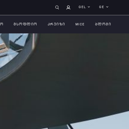
GEL
GE
ᲚᲝ
ᲛᲡᲝᲤᲚᲘᲝ
ᲙᲠᲣᲘᲖᲘ
MICE
ᲑᲚᲝᲒᲘ