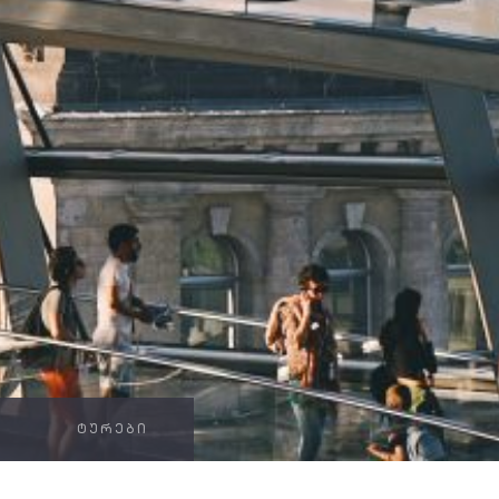
ᲢᲣᲠᲔᲑᲘ