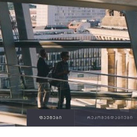
ᲤᲐᲥᲢᲔᲑᲘ
ᲠᲔᲙᲝᲛᲔᲜᲓᲐᲪᲘᲔᲑᲘ