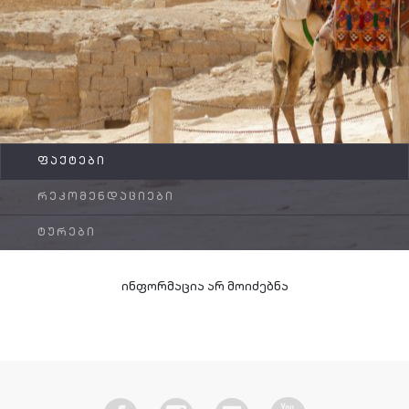
FAQ
კონტაქტი
ᲤᲐᲥᲢᲔᲑᲘ
ᲠᲔᲙᲝᲛᲔᲜᲓᲐᲪᲘᲔᲑᲘ
ᲢᲣᲠᲔᲑᲘ
ინფორმაცია არ მოიძებნა