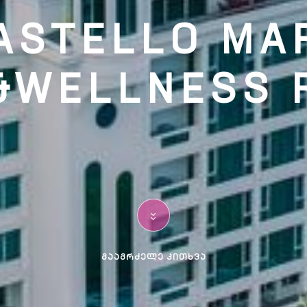
ASTELLO MA
&WELLNESS 
ᲒᲐᲐᲒᲠᲫᲔᲚᲔ ᲙᲘᲗᲮᲕᲐ