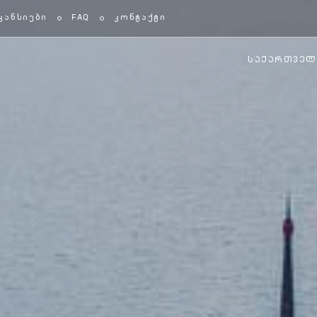
კანსიები
FAQ
კონტაქტი
ᲡᲐᲥᲐᲠᲗᲕᲔ