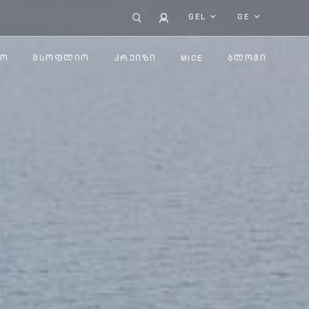
GEL
GE
ᲚᲝ
ᲛᲡᲝᲤᲚᲘᲝ
ᲙᲠᲣᲘᲖᲘ
MICE
ᲑᲚᲝᲒᲘ